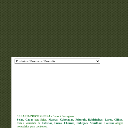
SELARIA PORTUGUESA
- Selas à Portuguesa.
Selas
,
Capas
para Selas,
Mantas
,
Cabeçadas
,
Peitorais
,
Rabicheiras
,
Loros
,
Cilhas
,
toda a variedade de
Estribos
,
Freios
,
Chaireis
,
Cabeções
,
Serrilhões
e
outros
artigos
necessários para cavaleiros.