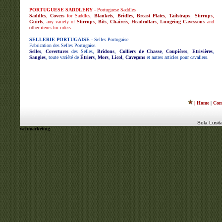
PORTUGUESE SADDLERY
- Portuguese Saddles
Saddles
,
Covers
for Saddles,
Blankets
,
Bridles
,
Breast Plates
,
Tailstraps
,
Stirrups
,
Guirts
, any variety of
Stirrups
,
Bits
,
Chaireis
,
Headcollars
,
Lungeing Cavessons
and
other
items for riders.
SELLERIE PORTUGAISE
- Selles Portugaise
Fabrication des Selles Portugaise.
Selles
,
Covertures
des Selles,
Bridons
,
Colliers de Chasse
,
Coupières
,
Etrivières
,
Sangles
, toute variété de
Étriers
,
Mors
,
Licol
,
Caveçons
et autres articles pour cavaliers.
| Home
|
Com
Sela Lusit
webmarketing